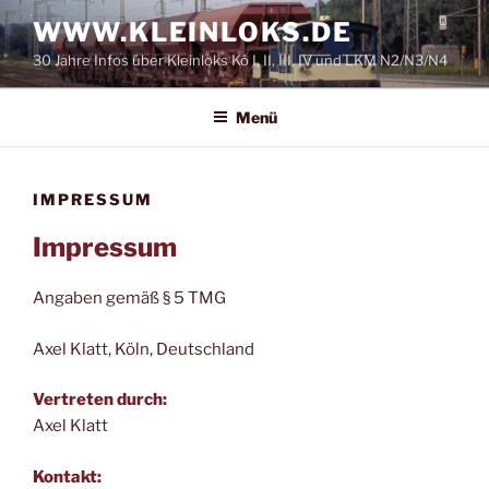
Zum
WWW.KLEINLOKS.DE
Inhalt
30 Jahre Infos über Kleinloks Kö I, II, III, IV und LKM N2/N3/N4
springen
Menü
IMPRESSUM
Impressum
Angaben gemäß § 5 TMG
Axel Klatt, Köln, Deutschland
Vertreten durch:
Axel Klatt
Kontakt: