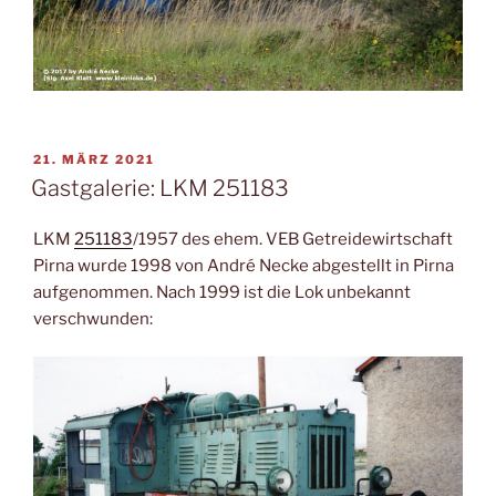
VERÖFFENTLICHT
21. MÄRZ 2021
AM
Gastgalerie: LKM 251183
LKM
251183
/1957 des ehem. VEB Getreidewirtschaft
Pirna wurde 1998 von André Necke abgestellt in Pirna
aufgenommen. Nach 1999 ist die Lok unbekannt
verschwunden: