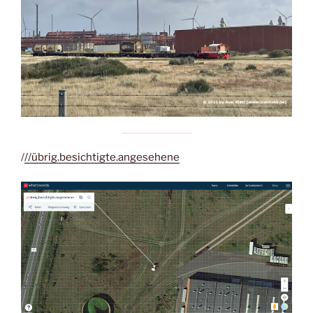
/
//übrig.besichtigte.angesehene