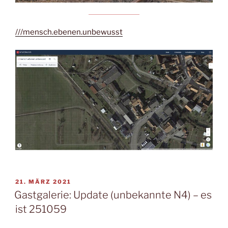
///mensch.ebenen.unbewusst
VERÖFFENTLICHT
21. MÄRZ 2021
AM
Gastgalerie: Update (unbekannte N4) – es
ist 251059