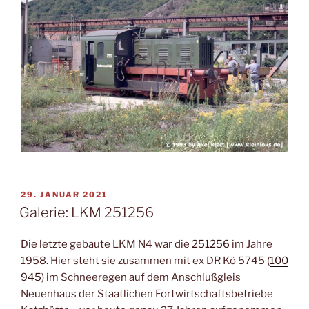
VERÖFFENTLICHT
29. JANUAR 2021
AM
Galerie: LKM 251256
Die letzte gebaute LKM N4 war die
251256
im Jahre
1958. Hier steht sie zusammen mit ex DR Kö 5745 (
100
945
) im Schneeregen auf dem Anschlußgleis
Neuenhaus der Staatlichen Fortwirtschaftsbetriebe