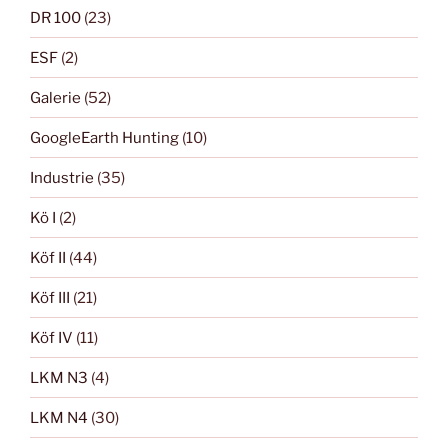
DR 100
(23)
ESF
(2)
Galerie
(52)
GoogleEarth Hunting
(10)
Industrie
(35)
Kö I
(2)
Köf II
(44)
Köf III
(21)
Köf IV
(11)
LKM N3
(4)
LKM N4
(30)