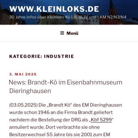
Zum
WWW.KLEINLOKS.DE
Inhalt
30 Jahre Infos über Kleinloks Kö I, II, III, IV und LKM N2/N3/N4
springen
Menü
KATEGORIE:
INDUSTRIE
VERÖFFENTLICHT
3. MAI 2025
AM
News: Brandt-Kö im Eisenbahnmuseum
Dieringhausen
(03.05.2025) Die „Brandt Kö“ des EM Dieringhausen
wurde schon 1946 an die Firma Brandt geliefert
nachdem die Bestellung der DRG als „
Kbf 5299
“
annuliert wurde. Dort verbrachte sie ohne
Besitzerwechsel 55 Jahre bis sie 2001 zum EM