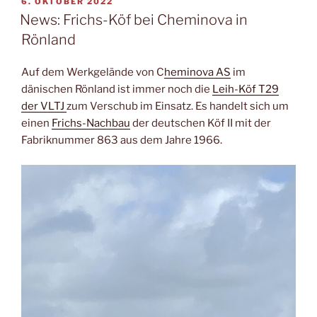
VERÖFFENTLICHT
6. OKTOBER 2022
AM
News: Frichs-Köf bei Cheminova in
Rönland
Auf dem Werkgelände von C
heminova AS
im
dänischen Rönland ist immer noch die
Leih-Köf T29
der VLTJ
zum Verschub im Einsatz. Es handelt sich um
einen
Frichs-Nachbau
der deutschen Köf II mit der
Fabriknummer 863 aus dem Jahre 1966.