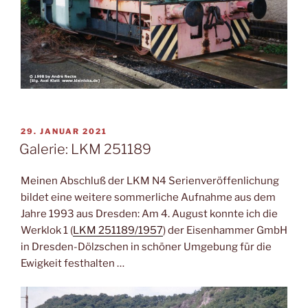
VERÖFFENTLICHT
29. JANUAR 2021
AM
Galerie: LKM 251189
Meinen Abschluß der LKM N4 Serienveröffenlichung
bildet eine weitere sommerliche Aufnahme aus dem
Jahre 1993 aus Dresden: Am 4. August konnte ich die
Werklok 1 (
LKM 251189/1957
) der Eisenhammer GmbH
in Dresden-Dölzschen in schöner Umgebung für die
Ewigkeit festhalten …