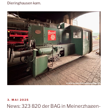
Dieringhausen kam.
VERÖFFENTLICHT
3. MAI 2025
AM
News: 323 820 der BAG in Meinerzhagen-