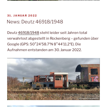
VERÖFFENTLICHT
31. JANUAR 2022
AM
News: Deutz 46918/1948
Deutz
46918/1948
steht leider seit Jahren total
verwahrlost abgestellt in Rockenberg – gefunden über
Google (GPS: 50°24’58.7″N 8°44’11.2″E). Die
Aufnahmen entstanden am 30. Januar 2022.