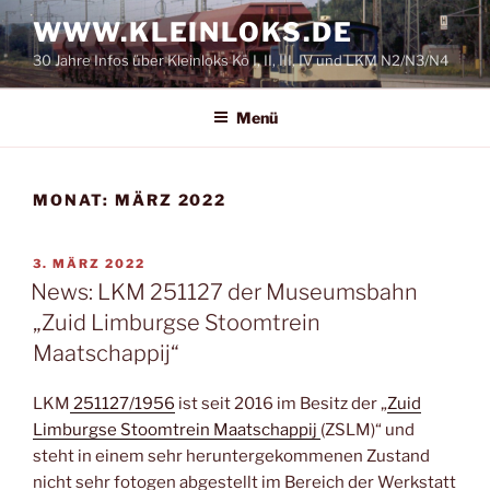
Zum
WWW.KLEINLOKS.DE
Inhalt
30 Jahre Infos über Kleinloks Kö I, II, III, IV und LKM N2/N3/N4
springen
Menü
MONAT:
MÄRZ 2022
VERÖFFENTLICHT
3. MÄRZ 2022
AM
News: LKM 251127 der Museumsbahn
„Zuid Limburgse Stoomtrein
Maatschappij“
LKM
251127/1956
ist seit 2016 im Besitz der „
Zuid
Limburgse Stoomtrein Maatschappij
(ZSLM)“ und
steht in einem sehr heruntergekommenen Zustand
nicht sehr fotogen abgestellt im Bereich der Werkstatt