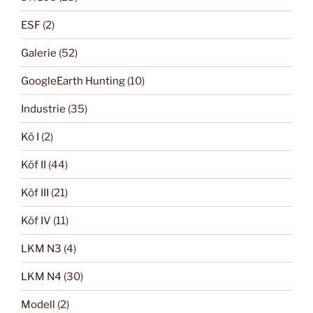
ESF
(2)
Galerie
(52)
GoogleEarth Hunting
(10)
Industrie
(35)
Kö I
(2)
Köf II
(44)
Köf III
(21)
Köf IV
(11)
LKM N3
(4)
LKM N4
(30)
Modell
(2)