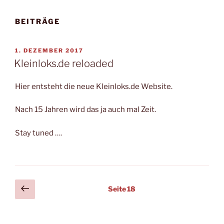
BEITRÄGE
VERÖFFENTLICHT
1. DEZEMBER 2017
AM
Kleinloks.de reloaded
Hier entsteht die neue Kleinloks.de Website.
Nach 15 Jahren wird das ja auch mal Zeit.
Stay tuned ….
Seitennummerierung
Vorherige
Seite
18
Seite
der
Beiträge