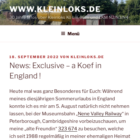
Zum
WWW.KLEINLOKS.DE
Inhalt
30 Jahre Infos über Kleinloks Kö I, II, III, IV und LKM N2/N3/N4
springen
Menü
VERÖFFENTLICHT
18. SEPTEMBER 2022
VON
KLEINLOKS.DE
AM
News: Exclusive – a Koef in
England !
Heute mal was ganz Besonderes für Euch: Während
meines diesjährigen Sommerurlaubs in England
konnte ich es mir am 5. August natürlich nicht nehmen
lassen, bei der Museumsbahn „
Nene Valley Railway
“ in
Peterborough, Cambridgeshire vorbeizuschauen, um
meine „alte Freundin“
323 674
zu besuchen, welche
ich seit 1988 regelmäßig in meiner ehemaligen Heimat