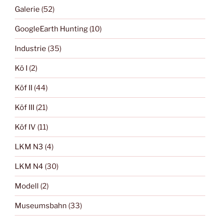
Galerie
(52)
GoogleEarth Hunting
(10)
Industrie
(35)
Kö I
(2)
Köf II
(44)
Köf III
(21)
Köf IV
(11)
LKM N3
(4)
LKM N4
(30)
Modell
(2)
Museumsbahn
(33)