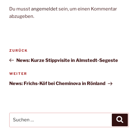
Du musst
angemeldet
sein, um einen Kommentar
abzugeben.
Beitragsnavigation
Vorheriger
ZURÜCK
Beitrag
News: Kurze Stippvisite in Almstedt-Segeste
Nächster
WEITER
Beitrag
News: Frichs-Köf bei Cheminova in Rönland
Suchen
Suche
nach: