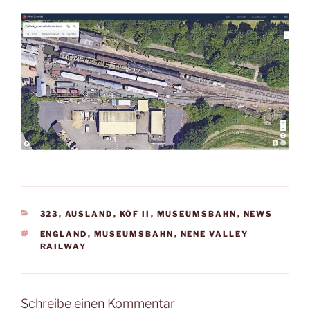
KATEGORIEN
323
,
AUSLAND
,
KÖF II
,
MUSEUMSBAHN
,
NEWS
SCHLAGWÖRTER
ENGLAND
,
MUSEUMSBAHN
,
NENE VALLEY
RAILWAY
Schreibe einen Kommentar