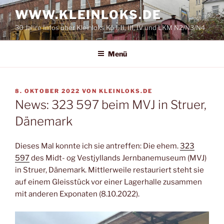
Zum
WWW.KLEINLOKS.DE
Inhalt
30 Jahre Infos über Kleinloks Kö I, II, III, IV und LKM N2/N3/N4
springen
Menü
VERÖFFENTLICHT
8. OKTOBER 2022
VON
KLEINLOKS.DE
AM
News: 323 597 beim MVJ in Struer,
Dänemark
Dieses Mal konnte ich sie antreffen: Die ehem.
323
597
des Midt- og Vestjyllands Jernbanemuseum (MVJ)
in Struer, Dänemark. Mittlerweile restauriert steht sie
auf einem Gleisstück vor einer Lagerhalle zusammen
mit anderen Exponaten (8.10.2022).