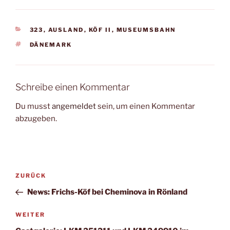
KATEGORIEN
323
,
AUSLAND
,
KÖF II
,
MUSEUMSBAHN
SCHLAGWÖRTER
DÄNEMARK
Schreibe einen Kommentar
Du musst
angemeldet
sein, um einen Kommentar
abzugeben.
Beitragsnavigation
Vorheriger
ZURÜCK
Beitrag
News: Frichs-Köf bei Cheminova in Rönland
Nächster
WEITER
Beitrag