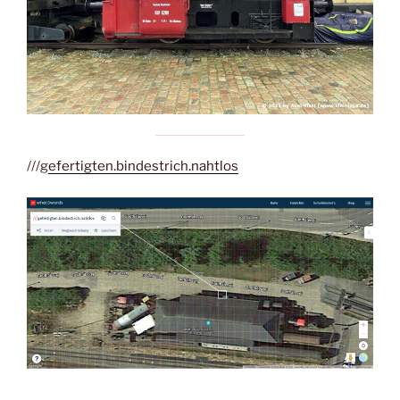
///g
efertigten.bindestrich.nahtlos